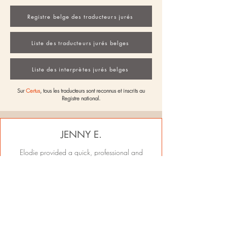
Registre belge des traducteurs jurés
Liste des traducteurs jurés belges
Liste des interprètes jurés belges
Sur
Certus
, tous les traducteurs sont reconnus et inscrits au
Registre national.
JENNY E.
Elodie provided a quick, professional and
friendly service on multiple occasions and I
would highly recommend her services.
(from Google Reviews)